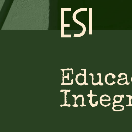
ESI
Educa
Integ