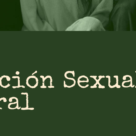
ción Sexua
ral