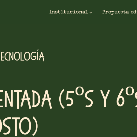
Institucional
Propuesta e
Tecnología
entada (5ºs y 6º
osto)