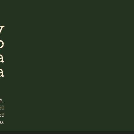
y
o
a
a
A.
60
59
o.